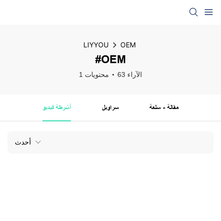
LIYYOU
OEM
#OEM
63 الآراء
1 محتويات
مقالة - سلعة
سراويل
أشرطة فيديو
أحدث