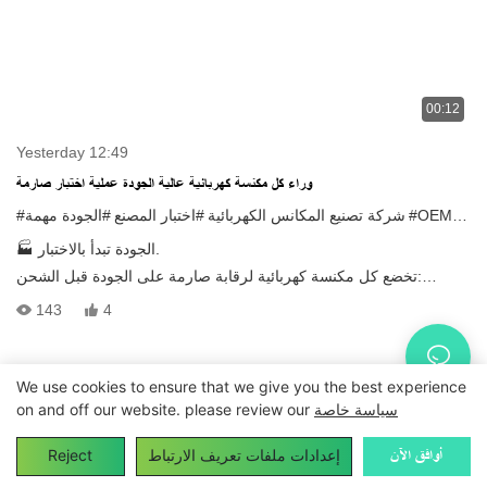
00:12
Yesterday 12:49
وراء كل مكنسة كهربائية عالية الجودة عملية اختبار صارمة
#O
#OEM
#شركة تصنيع المكانس الكهربائية
#اختبار المصنع
#الجودة مهمة
🏭 الجودة تبدأ بالاختبار.
تخضع كل مكنسة كهربائية لرقابة صارمة على الجودة قبل الشحن:
✅ اختبار الطاقة ✅ اختبار شفط الفراغ ✅ فحص الأداء
143
4
جودة موثوقة. أداء ثابت. تصنيع جدير بالثقة.
📩 نرحب باستفسارات مصنعي المعدات الأصلية (OEM) ومصنعي
التصميم الأصلي (ODM).
We use cookies to ensure that we give you the best experience
خريطة الموقع
|
Vacuumcleanerfactory.com
حقوق النشر © 2024
سياسة خاصة
on and off our website. please review our
مكنسة كهربائيةمراقبة الجودةاختبار المصنعمصنّع المعدات الأصليةتصميم
Pريفاسي Pأوليسي
|
وتصنيع المعدات الأصلية صنع في الصين
إعدادات ملفات تعريف الارتباط
Reject
أوافق الآن