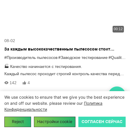
00:12
08-02
За каждым высококачественным пылесосом стоит
строгий процесс тестирования.
#Производитель пылесосов
#Заводское тестирование
#QualityMatters
🏭 Качество начинается с тестирования.
Каждый пылесос проходит строгий контроль качества перед
отправкой:
142
4
✅ Тест мощности ✅ Тест на силу всасывания ✅ Проверка
производительности
We use cookies to ensure that we give you the best experience
Надежное качество. Стабильная работа. Проверенное
on and off our website. please review our
Политика
Авторское право © 2024
Vacuumcleanerfactory.com
|
Карта
Конфиденциальности
производство.
сайта
|
Политика конфиденциальности
📩 Мы принимаем запросы на OEM и ODM заказы.
Reject
Настройки cookie
СОГЛАСЕН СЕЙЧАС
#Пылесос #КонтрольКачества #ЗаводскиеИзмерения