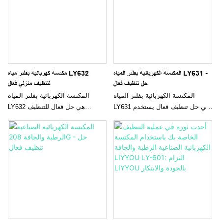
المكنسة الكهربائية بفلتر المياه LY631 -
مكنسة كهربائية بفلتر مياه LY632
حل تنظيف فعال
لتنظيف منزلي فعال
المكنسة الكهربائية بفلتر المياه
المكنسة الكهربائية بفلتر المياه
LY631 هي حل تنظيف فعال يستخدم
LY632 هي حل فعال للتنظيف
ترشيح المياه لالتقاط الغبار والمواد
المنزلي يستخدم فلتر مياه لاحتجاز
المسببة للحساسية، مما يوفر بيئة
الأوساخ والغبار بشكل فعال، مما
داخلية أكثر صحة. بفضل قوة الشفط
يؤدي إلى هواء وأسطح أكثر نظافة.
القوية ومجموعة من الملحقات، تعد
بفضل شفطها القوي وتصميمها متعدد
هذه المكنسة الكهربائية متعددة
الوظائف، توفر هذه المكنسة
الاستخدامات مثالية للتنظيف العميق
الكهربائية تجربة تنظيف شاملة
للسجاد والأرضيات الصلبة
ومريحة لأي منزل
والمفروشات