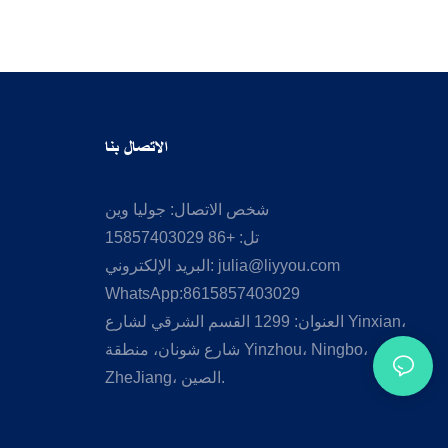
الاتصال بنا
شخص الاتصال: جوليا وين
تل: +86 15857403029
julia@liyyou.com
البريد الإلكتروني:
WhatsApp:8615857403029
العنوان: 1299 القسم الشرقي لشارع Yinxian،
شارع شونان، منطقة Yinzhou، Ningbo،
ZheJiang، الصين.