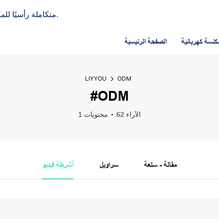
LIYYOU - شركة تصنيع OEM/ODM متكاملة رأسيًا للمكانس الكهربائية منذ عام 2013.
كنسة كهربائية
الصفحة الرئيسية
LIYYOU
ODM
#ODM
62 الآراء
1 محتويات
مقالة - سلعة
سراويل
أشرطة فيديو