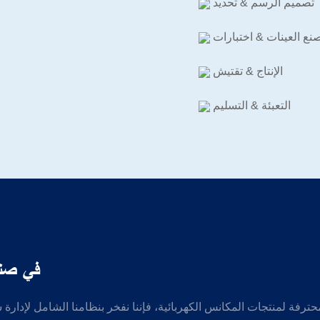
تصميم الرسم & تحديد
نع العينات & اختبارات
الإنتاج & تقتيش
التعبئة & التسليم
مميزات شرك
رفة لمنتجات المكانس الكهربائية، فإننا نفخر بنظامنا الشامل لإدارة سل