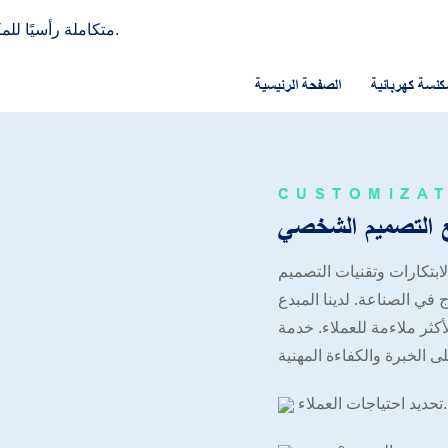
LIYYOU - شركة تصنيع OEM/ODM متكاملة رأسيًا للمكانس الكهربائية منذ عام 2013.
كنسة كهربائية
الصفحة الرئيسية
CUSTOMIZA
من الخبرة وأحدث الابتكارات وتقنيات التصميم
صناعة. لدينا المبدع R&فريق D وفريق التصميم المهني. سيقومون بتقييم
أكثر ملاءمة للعملاء. خدمة
تحديد احتياجات العملاء.