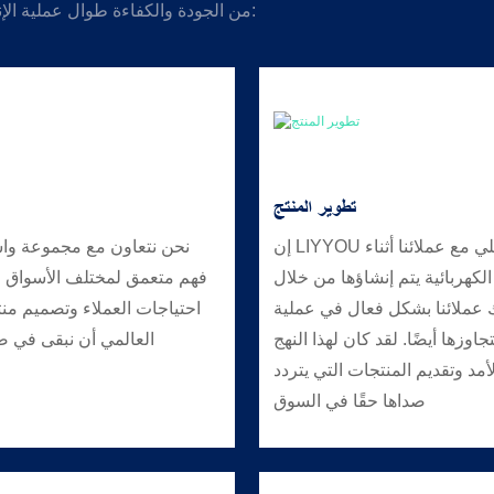
من الجودة والكفاءة طوال عملية الإنتاج بأكملها. أدناه، نوضح المزايا الرئيسية التي تميزنا في هذه الصناعة:
تطوير المنتج
إن LIYYOU موجهة نحو التصميم بشكل كبير وتركز بشدة على التعاون التفاعلي مع عملائنا أثناء
نحن نتعاون مع مجموعة واس
لكهربائية يتم إنشاؤها من خلال
فهم متعمق لمختلف الأسواق الد
ك عملائنا بشكل فعال في عملية
احتياجات العملاء وتصميم منت
اوزها أيضًا. لقد كان لهذا النهج
العالمي أن نبقى في صد
أمد وتقديم المنتجات التي يتردد
صداها حقًا في السوق