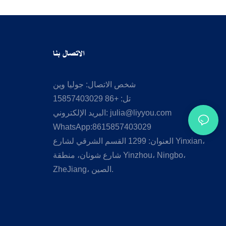
الاتصال بنا
شخص الاتصال: جوليا وين
تل: +86 15857403029
julia@liyyou.com
البريد الإلكتروني:
WhatsApp:8615857403029
العنوان: 1299 القسم الشرقي لشارع Yinxian،
شارع شونان، منطقة Yinzhou، Ningbo،
ZheJiang، الصين.