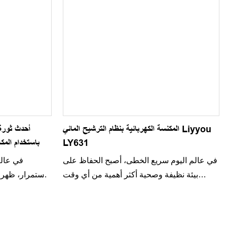
المكنسة الكهربائية بنظام الترشيح المائي Liyyou
LY631
باستخدام المكا
في عالم اليوم سريع الخطى، أصبح الحفاظ على
في عالم
بيئة نظيفة وصحية أكثر أهمية من أي وقت
باستمرار، ظهرت
مضى. تم تصميم المكنسة الكهربائية بنظام
بتنقية المياه 
الترشيح المائي LIYYOU LY631 لتلبية أعلى
الأجهزة المب
معايير النظافة والكفاءة. تستخدم هذه المكنسة
والأوساخ، م