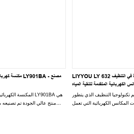
LIYYOU LY 632 أحدث ثورة في التنظيف
مكنسة كهربائية لتنقي
نس الكهربائية المتقدمة لتنقية المياه
 تكنولوجيا التنظيف الذي يتطور
المكنسة الكهربائية لتنقي
 المكانس الكهربائية التي تعمل
منتج عالي الجودة تم تصنيعه
كبديل لقواعد اللعبة. تستخدم هذه
تصنيع محترفة. بفضل نظام تنقية ال
تكرة الماء كوسيلة لاحتجاز الغبار
تعمل هذه المكنسة الكهربائية على 
ما يضمن بيئة أكثر نظافة وصحة.
والغبار والمواد المسببة للحسا