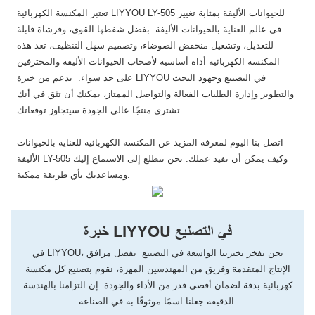
تعتبر المكنسة الكهربائية LIYYOU LY-505 للحيوانات الأليفة بمثابة تغيير
في عالم العناية بالحيوانات الأليفة بفضل شفطها القوي، وفرشاة قابلة
للتعديل، وتشغيل منخفض الضوضاء، وتصميم سهل التنظيف، تعد هذه
المكنسة الكهربائية أداة أساسية لأصحاب الحيوانات الأليفة والمحترفين
على حد سواء. بدعم من خبرة LIYYOU في التصنيع وجهود البحث
والتطوير وإدارة الطلبات الفعالة والتواصل الممتاز، يمكنك أن تثق في أنك
تشتري منتجًا عالي الجودة سيتجاوز توقعاتك.
اتصل بنا اليوم لمعرفة المزيد عن المكنسة الكهربائية للعناية بالحيوانات
الأليفة LY-505 وكيف يمكن أن تفيد عملك. نحن نتطلع إلى الاستماع إليك
ومساعدتك بأي طريقة ممكنة.
خبرة LIYYOU في التصنيع
في LIYYOU، نحن نفخر بخبرتنا الواسعة في التصنيع بفضل مرافق
الإنتاج المتقدمة وفريق من المهندسين المهرة، نقوم بتصنيع كل مكنسة
كهربائية بدقة لضمان أقصى قدر من الأداء والجودة إن التزامنا بالهندسة
الدقيقة جعلنا اسمًا موثوقًا به في الصناعة.