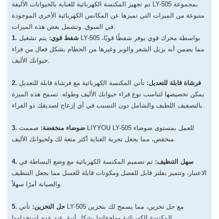
تم تجهيز المكنسة الكهربائية للعناية بالحيوانات الأليفة LY-505 بمجموعة
متنوعة من الميزات التي تميزها عن المكانس الكهربائية الأخرى الموجودة
في السوق. وتشمل بعض هذه الميزات:
1. شفط قوي:
يتم تشغيل LY-505 بواسطة محرك قوي يوفر شفطًا قويًا،
مما يضمن أنه يزيل الشعر والوبر وغيرها من الحطام بشكل فعال من فراء
حيوانك الأليف.
2. فرشاة قابلة للتعديل:
تأتي المكنسة الكهربائية مع فرشاة قابلة للتعديل
يمكن تخصيصها لتناسب نوع فراء حيوانك الأليف وطوله. تسمح هذه الميزة
بالتصفيف اللطيف والشامل دون التسبب في أي إزعاج لصديقك ذو الفراء.
3. ضوضاء منخفضة:
صممت LIYYOU LY-505 للعمل بمستوى ضوضاء
منخفض، مما يجعل تجربة العناية أكثر متعة لك ولحيوانك الأليف.
4. سهل التنظيف:
تم تصميم المكنسة الكهربائية مع وضع البساطة في
الاعتبار، وتتميز بفلتر قابل للفصل ومكونات قابلة للغسل مما يجعل التنظيف
والصيانة أمرًا سهلاً.
5. حل التخزين:
تأتي LY-505 مع حل تخزين، مما يسمح لك بتخزين
المكنسة الكهربائية وملحقاتها بشكل أنيق عند عدم استخدامها.