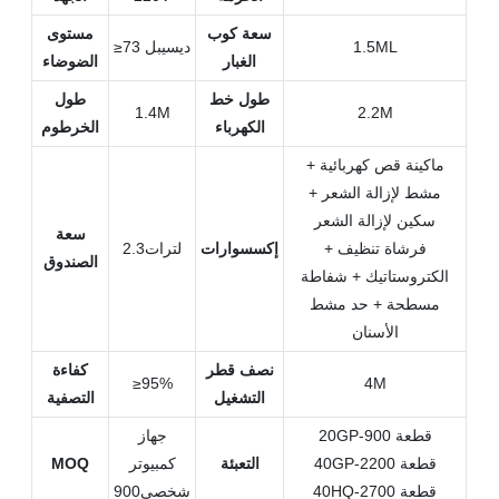
سعة كوب
مستوى
1.5ML
≥73 ديسيبل
الغبار
الضوضاء
طول خط
طول
1.4M
2.2M
الكهرباء
الخرطوم
ماكينة قص كهربائية +
مشط لإزالة الشعر +
سكين لإزالة الشعر
سعة
+ فرشاة تنظيف
إكسسوارات
لترات2.3
الصندوق
الكتروستاتيك + شفاطة
مسطحة + حد مشط
الأسنان
نصف قطر
كفاءة
≥95%
4M
التشغيل
التصفية
20GP-900 قطعة
جهاز
40GP-2200 قطعة
التعبئة
كمبيوتر
MOQ
40HQ-2700 قطعة
شخصى900