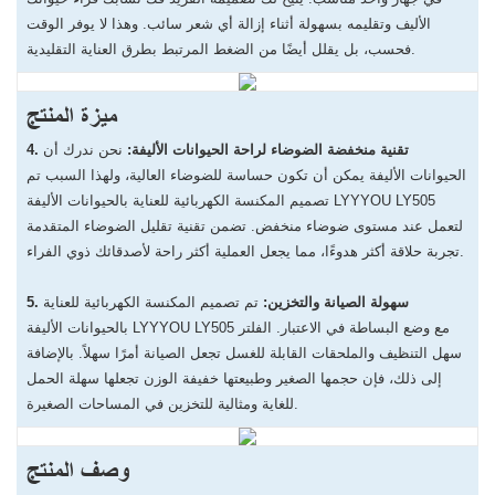
الأليف وتقليمه بسهولة أثناء إزالة أي شعر سائب. وهذا لا يوفر الوقت
فحسب، بل يقلل أيضًا من الضغط المرتبط بطرق العناية التقليدية.
ميزة المنتج
4. تقنية منخفضة الضوضاء لراحة الحيوانات الأليفة:
نحن ندرك أن
الحيوانات الأليفة يمكن أن تكون حساسة للضوضاء العالية، ولهذا السبب تم
تصميم المكنسة الكهربائية للعناية بالحيوانات الأليفة LYYYOU LY505
لتعمل عند مستوى ضوضاء منخفض. تضمن تقنية تقليل الضوضاء المتقدمة
تجربة حلاقة أكثر هدوءًا، مما يجعل العملية أكثر راحة لأصدقائك ذوي الفراء.
5. سهولة الصيانة والتخزين:
تم تصميم المكنسة الكهربائية للعناية
بالحيوانات الأليفة LYYYOU LY505 مع وضع البساطة في الاعتبار. الفلتر
سهل التنظيف والملحقات القابلة للغسل تجعل الصيانة أمرًا سهلاً. بالإضافة
إلى ذلك، فإن حجمها الصغير وطبيعتها خفيفة الوزن تجعلها سهلة الحمل
للغاية ومثالية للتخزين في المساحات الصغيرة.
وصف المنتج