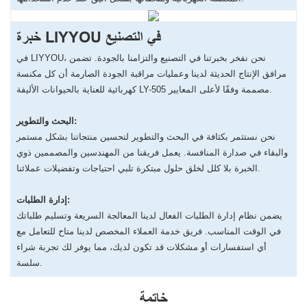
خبرة LIYYOU في التصنيع
في LIYYOU، نحن نفخر بخبرتنا في التصنيع والتزامنا بالجودة. تضمن
مرافق الإنتاج الحديثة لدينا وعمليات مراقبة الجودة الصارمة أن كل مكنسة
كهربائية للعناية بالحيوانات الأليفة LY-505 مصممة وفقًا لأعلى المعايير.
البحث والتطوير:
نحن نستثمر بكثافة في البحث والتطوير لتحسين منتجاتنا بشكل مستمر
والبقاء في صدارة المنافسة. يعمل فريقنا من المهندسين والمصممين ذوي
الخبرة بلا كلل لخلق حلول مبتكرة تلبي احتياجات وتفضيلات عملائنا.
إدارة الطلبات:
يضمن نظام إدارة الطلبات الفعال لدينا المعالجة السريعة وتسليم طلباتك
في الوقت المناسب. فريق خدمة العملاء المخصص لدينا متاح للتعامل مع
أي استفسارات أو مشكلات قد تكون لديك، مما يوفر لك تجربة شراء
سلسة.
خاتمة