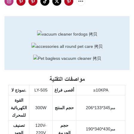
مواصفات التقنية
≥10KPA
أقصى فراغ
LY-505
نموذج لا.
القوة
مم345*133*206
حجم المنتج
300W
الكهربائية
للمحرك
حجم
120V-
تصنيف
مم430*340*190
الحزمة
220V
الجهد