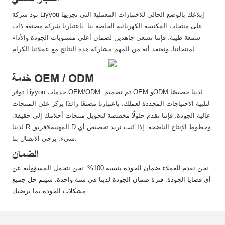
تود شركة Liyyou إبلاغك بالوضع الحالي للاختبارات المعملية التي نجريها
على منتجات المكنسة الكهربائية الخاصة بنا. باعتبارنا شركة مصنعة ذات
سمعة طيبة، فإننا نسعى جاهدين لضمان أعلى مستويات الجودة والأداء
لمنتجاتنا، ونعتقد أنه من المهم مشاركة هذه النتائج مع عملائنا الكرام.
خدمة OEM / ODM
توفر Liyyou خدمات OEM/ODM. تم تصميم OEM وODM لدينا خصيصًا
لتلبية الاحتياجات المحددة لعملك. باعتبارنا مصنعًا رائدًا يركز على المنتجات
عالية الجودة، فإننا نقدم حلولًا مخصصة لتحويل منتجات أحلامك إلى حقيقة.
لدينا R المهنية&فريق D وخطوط الإنتاج الناضجة. إذا كنت تريد تخصيص أي
شيء، يرجى الاتصال بنا.
الضمان
نحن نقدم للعملاء ضمان الجودة بنسبة 100%. نحن نتحمل المسؤولية عن
أي قضايا الجودة. فترة ضمان الجودة لدينا هي سنة واحدة. سيتم حل جميع
مشكلات الجودة بما يرضيك.