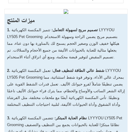
ميزات المنتج
1. تصميم مريح لسهولة التعامل:
تتميز المكنسة الكهربائية LYYYOU
LY505 Pet Grooming بتصميم مريح يضمن الراحة وسهولة الاستخدام.
هيكلها خفيف الوزن وصغير الحجم يسمح لك بالمناورة بها دون عناء، مما
يجعلها مثالية للعناية بالحيوانات الأليفة من جميع الأحجام والسلالات. تم
تصميم المقبض لتوفير قبضة محكمة، ومنع أي انزلاق أثناء الاستخدام.
2. شفط عالي الطاقة لتنظيف فعال:
تعمل المكنسة الكهربائية LYYYOU
LY505 Pet Grooming بمحرك عالي الأداء، وتوفر قوة شفط استثنائية، مما
يضمن تنظيفًا شاملاً لفرو حيوانك الأليف. تعمل قدرات الشفط القوية على
إزالة الشعر السائب والأوساخ والحطام، مما يترك فراء حيوانك الأليف ناعمًا
ونظيفًا. تأتي المكنسة الكهربائية أيضًا مع ملحقات مختلفة، مثل الفرشاة
وأداة الشقوق وأداة الحيوانات الأليفة، لتلبية احتياجات التنظيف المختلفة.
3. نظام العناية المبتكر:
تتضمن المكنسة الكهربائية LYYYOU LY505 Pet
Grooming نظامًا مبتكرًا للعناية بالحيوانات يجمع بين التنظيف والتصفيف
في جهاز واحد مناسب. يتيح لك تصميمه الفريد فك تشابك فراء حيوانك