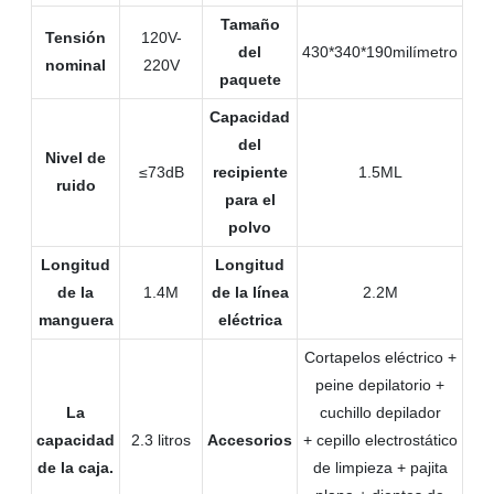
Tamaño
Tensión
120V-
del
430*340*190milímetro
nominal
220V
paquete
Capacidad
del
Nivel de
≤73dB
recipiente
1.5ML
ruido
para el
polvo
Longitud
Longitud
de la
1.4M
de la línea
2.2M
manguera
eléctrica
Cortapelos eléctrico +
peine depilatorio +
La
cuchillo depilador
capacidad
2.3 litros
Accesorios
+ cepillo electrostático
de la caja.
de limpieza + pajita