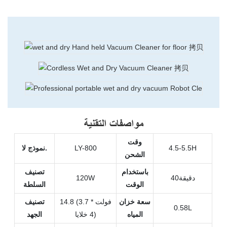
مواصفات التقنية
وقت
4.5-5.5H
LY-800
نموذج لا.
الشحن
باستخدام
تصنيف
دقيقة40
120W
الوقت
السلطة
سعة خزان
14.8 (3.7 فولت *
تصنيف
0.58L
المياه
4 خلايا)
الجهد