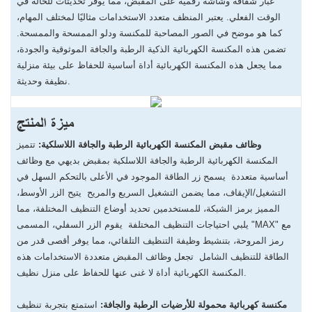
غبار شفافة وشاشة رقمية على المقبض، مما يوفر تحديثات للحالة في
الوقت الفعلي. يعتبر المنظف متعدد الاستخدامات مثاليًا لمختلف المهام،
كما هو موضح في الصور المصاحبة للمكنسة ودلو الممسحة والممسحة.
تضمن هذه المكنسة الكهربائية الذكية الرطبة والجافة الموثوقية والجودة،
مما يجعل هذه المكنسة الكهربائية أداة أساسية للحفاظ على بيئة منزلية
نظيفة وحديثة.
ميزة المنتج
وظائف مقبض المكنسة الكهربائية الرطبة والجافة اللاسلكية:
تتميز
المكنسة الكهربائية الرطبة والجافة اللاسلكية بمقبض بديهي مع وظائف
أساسية متعددة يسمح زر الطاقة الموجود في الأعلى بالتحكم السهل في
التشغيل/الإيقاف، مما يضمن التشغيل السريع والمريح يتيح الزر الأوسط،
المميز برمز الشبكة، للمستخدمين تحديد أوضاع التنظيف المختلفة، مما
يلبي احتياجات التنظيف المختلفة يقوم الزر السفلي، المسمى "MAX" مع
رمز المروحة، بتنشيط وظيفة التنظيف التلقائي، مما يوفر أقصى قدر من
الطاقة للتنظيف الشامل تجعل وظائف المقبض متعددة الاستخدامات هذه
المكنسة الكهربائية أداة لا غنى عنها للحفاظ على منزل نظيف.
مكنسة كهربائية محمولة للأرضيات الرطبة والجافة:
استمتع بتجربة تنظيف