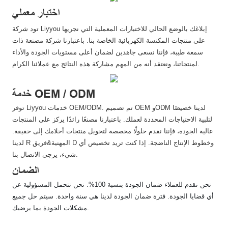
اختبار معملي
تود شركة Liyyou إبلاغك بالوضع الحالي للاختبارات المعملية التي نجريها
على منتجات المكنسة الكهربائية الخاصة بنا. باعتبارنا شركة مصنعة ذات
سمعة طيبة، فإننا نسعى جاهدين لضمان أعلى مستويات الجودة والأداء
لمنتجاتنا، ونعتقد أنه من المهم مشاركة هذه النتائج مع عملائنا الكرام.
خدمة OEM / ODM
توفر Liyyou خدمات OEM/ODM. تم تصميم OEM وODM لدينا خصيصًا
لتلبية الاحتياجات المحددة لعملك. باعتبارنا مصنعًا رائدًا يركز على المنتجات
عالية الجودة، فإننا نقدم حلولًا مخصصة لتحويل منتجات أحلامك إلى حقيقة.
لدينا R المهنية&فريق D وخطوط الإنتاج الناضجة. إذا كنت تريد تخصيص أي
شيء، يرجى الاتصال بنا.
الضمان
نحن نقدم للعملاء ضمان الجودة بنسبة 100%. نحن نتحمل المسؤولية عن
أي قضايا الجودة. فترة ضمان الجودة لدينا هي سنة واحدة. سيتم حل جميع
مشكلات الجودة بما يرضيك.