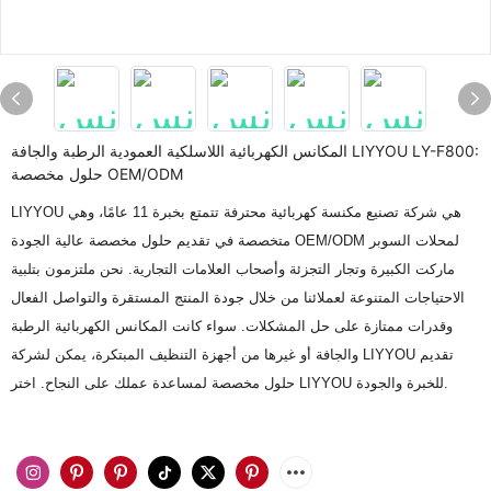
المكانس الكهربائية اللاسلكية العمودية الرطبة والجافة LIYYOU LY-F800:
حلول مخصصة OEM/ODM
LIYYOU هي شركة تصنيع مكنسة كهربائية محترفة تتمتع بخبرة 11 عامًا، وهي
متخصصة في تقديم حلول مخصصة عالية الجودة OEM/ODM لمحلات السوبر
ماركت الكبيرة وتجار التجزئة وأصحاب العلامات التجارية. نحن ملتزمون بتلبية
الاحتياجات المتنوعة لعملائنا من خلال جودة المنتج المستقرة والتواصل الفعال
وقدرات ممتازة على حل المشكلات. سواء كانت المكانس الكهربائية الرطبة
والجافة أو غيرها من أجهزة التنظيف المبتكرة، يمكن لشركة LIYYOU تقديم
حلول مخصصة لمساعدة عملك على النجاح. اختر LIYYOU للخبرة والجودة.