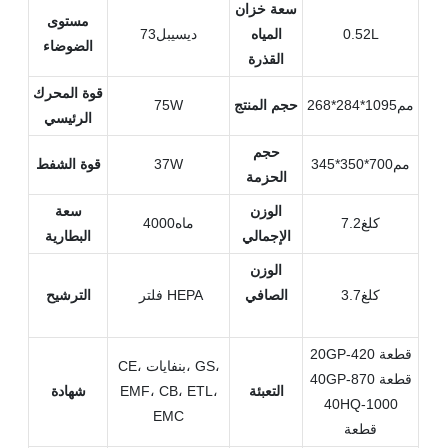
سعة خزان
مستوى
0.52L
المياه
ديسيبل73
الضوضاء
القذرة
قوة المحرك
مم1095*284*268
حجم المنتج
75W
الرئيسي
حجم
مم700*350*345
37W
قوة الشفط
الحزمة
الوزن
سعة
كلغ7.2
ماه4000
الإجمالي
البطارية
الوزن
كلغ3.7
الصافي
فلتر HEPA
الترشيح
20GP-420 قطعة
CE، بنفايات، GS،
40GP-870 قطعة
التعبئة
EMF، CB، ETL،
شهادة
40HQ-1000
EMC
قطعة