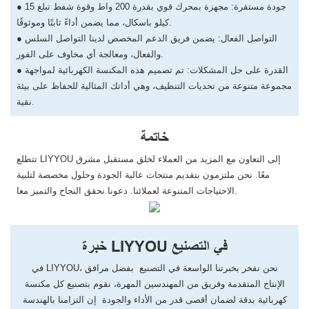
● جودة مستقرة: مجهزة بمحرك قوي بقدرة 200 واط وقوة شفط تبلغ 15
كيلو باسكال، مما يضمن أداءً ثابتًا وموثوقًا.
● التواصل الفعال: يضمن فريق الدعم المخصص لدينا التواصل السلس
والفعال، ومعالجة أي مخاوف على الفور.
● القدرة على حل المشكلات: تم تصميم هذه المكنسة الكهربائية لمواجهة
مجموعة متنوعة من تحديات التنظيف، وهي أداتك المثالية للحفاظ على بيئة
نقية.
خاتمة
تتطلع LIYYOU إلى التعاون مع المزيد من العملاء لخلق مستقبل مشرق
معًا. نحن ملتزمون بتقديم منتجات عالية الجودة وحلول مخصصة لتلبية
الاحتياجات المتنوعة لعملائنا. دعونا نحقق النجاح والتميز معا.
خبرة LIYYOU في التصنيع
في LIYYOU، نحن نفخر بخبرتنا الواسعة في التصنيع بفضل مرافق
الإنتاج المتقدمة وفريق من المهندسين المهرة، نقوم بتصنيع كل مكنسة
كهربائية بدقة لضمان أقصى قدر من الأداء والجودة إن التزامنا بالهندسة