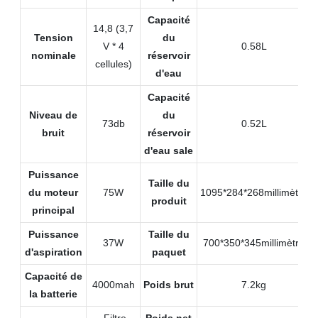
Capacité
14,8 (3,7
Tension
du
V * 4
0.58L
nominale
réservoir
cellules)
d'eau
Capacité
Niveau de
du
73db
0.52L
bruit
réservoir
d'eau sale
Puissance
Taille du
du moteur
75W
1095*284*268millimètre
produit
principal
Puissance
Taille du
37W
700*350*345millimètre
d'aspiration
paquet
Capacité de
4000mah
Poids brut
7.2kg
la batterie