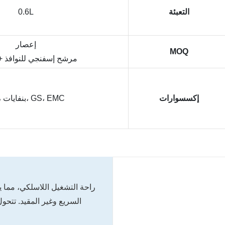
التعبئة
0.6L
إعصار
MOQ
HEPA + مرشح إسفنجي للنوافذ
إكسسوارات
CE، بنفايات، GS، EMC
السريع وغير المقيد. تتحو