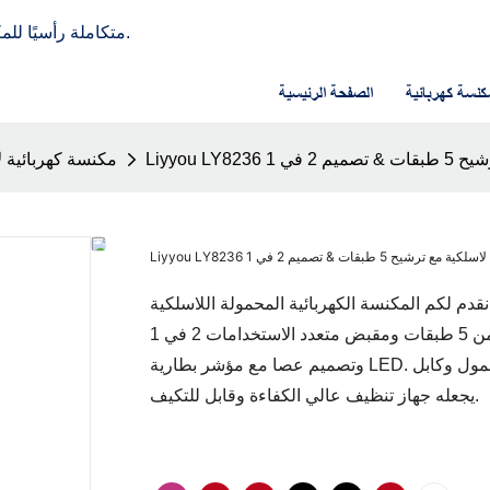
LIYYOU - شركة تصنيع OEM/ODM متكاملة رأسيًا للمكانس الكهربائية منذ عام 2013.
كنسة كهربائية
الصفحة الرئيسية
يم 2 في 1
مكنسة كهربائية ل
سلكية مع ترشيح 5 طبقات & تصميم 2 في 1
نقدم لكم المكنسة الكهربائية المحمولة اللاسلكية Liyyou LY8236، وهي الحل المثالي لمتطلبات OEM المخصصة.
تتميز هذه المكنسة الكهربائية المتطورة بنظام ترشيح مكون من 5 طبقات ومقبض متعدد الاستخدامات 2 في 1
وتصميم عصا مع مؤشر بطارية LED. وهو يدعم الشحن عبر شاحن الهاتف المحمول وكابل USB من النوع C، مما
يجعله جهاز تنظيف عالي الكفاءة وقابل للتكيف.