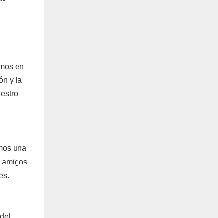
amos en
ón y la
uestro
imos una
s amigos
es.
 del