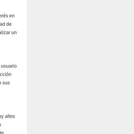
erés en
dad de
lizar un
 usuario
ucción
n sus
uy altos
s
te