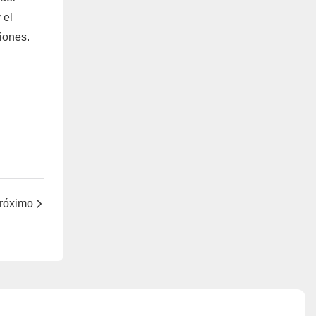
 el
iones.
róximo