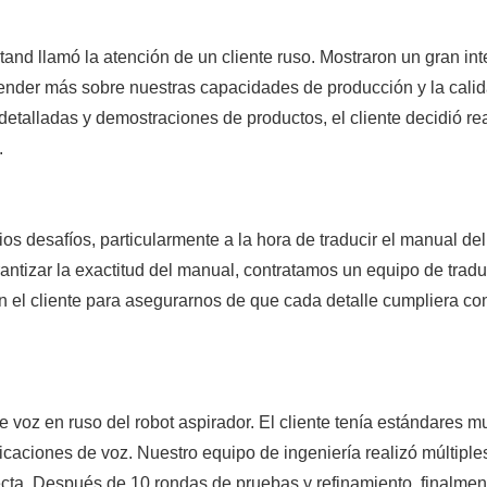
and llamó la atención de un cliente ruso. Mostraron un gran int
render más sobre nuestras capacidades de producción y la cali
etalladas y demostraciones de productos, el cliente decidió rea
.
s desafíos, particularmente a la hora de traducir el manual del
rantizar la exactitud del manual, contratamos un equipo de trad
n el cliente para asegurarnos de que cada detalle cumpliera co
de voz en ruso del robot aspirador. El cliente tenía estándares m
dicaciones de voz. Nuestro equipo de ingeniería realizó múltiple
ecta. Después de 10 rondas de pruebas y refinamiento, finalmen