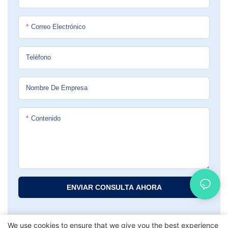
una herramienta esencial para
rigurosos, esta aspiradora ofrece
cualquier entorno industrial.
un rendimiento superior,
durabilidad y características
Correo Electrónico
innovadoras que la distinguen de
la competencia. LIYYOU, ​​un
Teléfono
nombre de confianza en la
industria de la limpieza, ha
demostrado una vez más su
Nombre De Empresa
compromiso con la calidad y la
innovación con este producto
Contenido
innovador.
La aspiradora en seco y húmedo
de doble propósito LY601 80L en
tambor de metal es un potente
dispositivo de limpieza diseñado
ENVIAR CONSULTA AHORA
para manejar desechos secos y
húmedos en entornos industriales.
Esta aspiradora está equipada con
We use cookies to ensure that we give you the best experience
fuertes capacidades de succión y