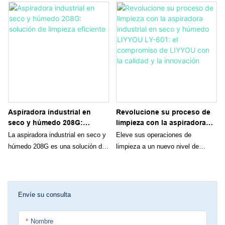
Aspiradora industrial en
Revolucione su proceso de
seco y húmedo 208G:
limpieza con la aspiradora
solución de limpieza
industrial en seco y húmedo
La aspiradora industrial en seco y
Eleve sus operaciones de
eficiente
LIYYOU LY-601: el
húmedo 208G es una solución de
limpieza a un nuevo nivel de
compromiso de LIYYOU con
limpieza potente y eficiente
eficiencia y eficacia con la
la calidad y la innovación
diseñada para uso industrial. Con
aspiradora industrial en seco y
sus capacidades en húmedo y en
húmedo LIYYOU LY-601.
seco, puede abordar eficazmente
Diseñada para satisfacer las
Envíe su consulta
una variedad de desafíos de
demandas de entornos
limpieza, lo que la convierte en
comerciales e industriales
Nombre