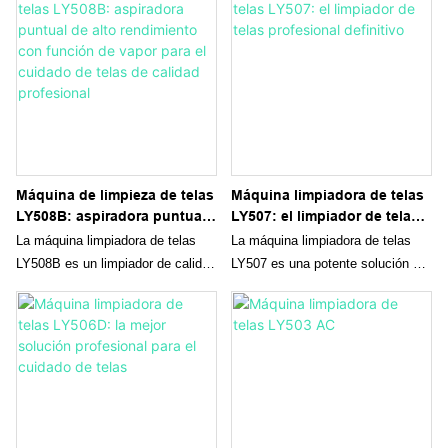
Máquina de limpieza de telas
Máquina limpiadora de telas
LY508B: aspiradora puntual
LY507: el limpiador de telas
de alto rendimiento con
profesional definitivo
La máquina limpiadora de telas
La máquina limpiadora de telas
función de vapor para el
LY508B es un limpiador de calidad
LY507 es una potente solución de
cuidado de telas de calidad
profesional que combina una
limpieza profesional diseñada para
profesional
potencia inigualable con un diseño
eliminar incluso las manchas y la
fácil de usar, lo que la convierte
suciedad más difíciles de telas y
en una opción ideal para quienes
alfombras. Con una potencia de
exigen los más altos estándares
succión robusta, funcionalidad
de limpieza. Su fabricante se ha
avanzada de vapor y accesorios
asegurado de que no solo sea una
convenientes, el LY507 es ideal
solución de limpieza superior, sino
para quienes buscan un limpiador