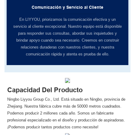
Comunicación y Servicio al Cliente
En LIYYOU, ​​priorizamos la comunicación efectiva y un
servicio al cliente excepcional. Nuestro equipo está disponible
para responder sus consultas, abordar sus inquietudes y
brindar apoyo cuando sea necesario. Creemos en construir
relaciones duraderas con nuestros clientes, y nuestra
comunicación rápida y atenta es prueba de ello.
Capacidad Del Producto
Ningbo Liyyou Group Co., Ltd. Está situado en Ningbo, provincia de
Zhejiang. Nuestra fábrica cubre más de 50000 metros cuadrados.
Podemos producir 2 millones cada año. Somos un fabricante
profesional especializado en el diseño y producción de aspiradoras.
¡Podemos producir tantos productos como necesite!