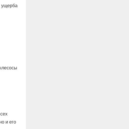
з ущерба
пылесосы
всех
о и его