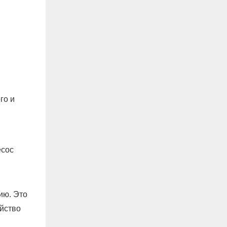
го и
есос
ию. Это
ойство