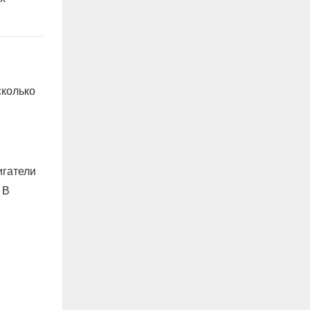
сколько
игатели
 В