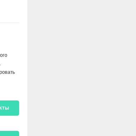
ого
.
ровать
УКТЫ