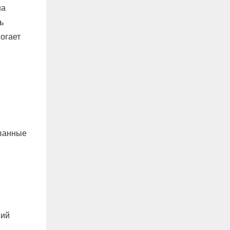
на
ь
огает
ованные
ний