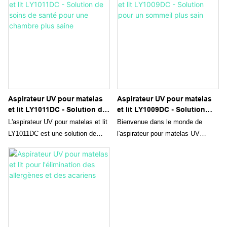
Aspirateur UV pour matelas
Aspirateur UV pour matelas
et lit LY1011DC - Solution de
et lit LY1009DC - Solution
soins de santé pour une
pour un sommeil plus sain
L'aspirateur UV pour matelas et lit
Bienvenue dans le monde de
chambre plus saine
LY1011DC est une solution de
l'aspirateur pour matelas UV
soins de santé polyvalente qui
LIYYOU LY1009DC, un produit
élimine efficacement les acariens,
révolutionnaire conçu pour
les allergènes et les bactéries de
transformer la façon dont vous
votre matelas et de votre
nettoyez votre maison ou votre
chambre, offrant ainsi un
espace commercial. Grâce à sa
environnement de sommeil plus
technologie de pointe et ses
sain. Sa technologie de
fonctionnalités innovantes, cet
stérilisation UV et sa puissante
aspirateur est en passe de devenir