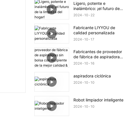
Ligero, potente e
inalámbrico: ¡el futuro de
la limpieza del hogar!
2024
10
22
Fabricante LIYYOU de
calidad personalizada
2024
10
17
Fabricantes de proveedor
de fábrica de aspiradoras
sin bolsa con recipiente de
2024
10
16
la mejor calidad & |
aspiradora ciclónica
2024
10
10
Robot limpiador inteligente
2024
10
10