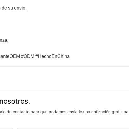
 de su envío:
anza.
bricanteOEM #ODM #HechoEnChina
nosotros.
lario de contacto para que podamos enviarle una cotización gratis pa