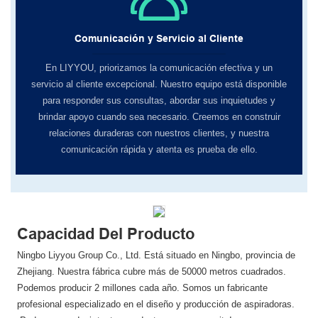
Comunicación y Servicio al Cliente
En LIYYOU, ​​priorizamos la comunicación efectiva y un
servicio al cliente excepcional. Nuestro equipo está disponible
para responder sus consultas, abordar sus inquietudes y
brindar apoyo cuando sea necesario. Creemos en construir
relaciones duraderas con nuestros clientes, y nuestra
comunicación rápida y atenta es prueba de ello.
Capacidad Del Producto
Ningbo Liyyou Group Co., Ltd. Está situado en Ningbo, provincia de
Zhejiang. Nuestra fábrica cubre más de 50000 metros cuadrados.
Podemos producir 2 millones cada año. Somos un fabricante
profesional especializado en el diseño y producción de aspiradoras.