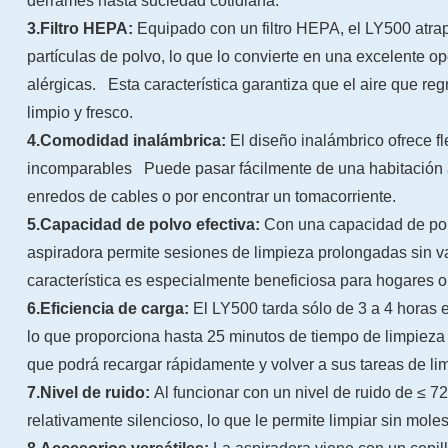
derrames hasta suciedad cotidiana.
3.Filtro HEPA:
Equipado con un filtro HEPA, el LY500 atra
partículas de polvo, lo que lo convierte en una excelente o
alérgicas. Esta característica garantiza que el aire que re
limpio y fresco.
4.Comodidad inalámbrica:
El diseño inalámbrico ofrece fl
incomparables Puede pasar fácilmente de una habitación a
enredos de cables o por encontrar un tomacorriente.
5.Capacidad de polvo efectiva:
Con una capacidad de pol
aspiradora permite sesiones de limpieza prolongadas sin 
característica es especialmente beneficiosa para hogares o
6.Eficiencia de carga:
El LY500 tarda sólo de 3 a 4 horas
lo que proporciona hasta 25 minutos de tiempo de limpieza
que podrá recargar rápidamente y volver a sus tareas de li
7.Nivel de ruido:
Al funcionar con un nivel de ruido de ≤ 7
relativamente silencioso, lo que le permite limpiar sin moles