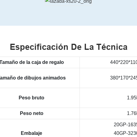
Especificación De La Técnica
Tamaño de la caja de regalo
440*220*110
amaño de dibujos animados
380*170*245
Peso bruto
1.95
Peso neto
1.76
20GP-1635
Embalaje
40GP-3230