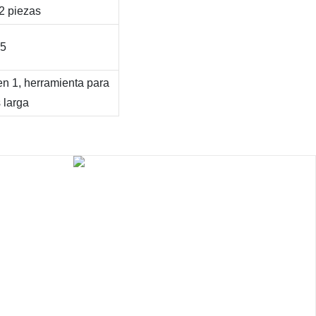
 piezas
5
en 1, herramienta para
 larga