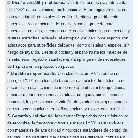
3. Diseño versátil y multiusos:
Uno de los puntos clave de venta
del LY301 es su capacidad multifuncional. Esta fregadora viene con
una variedad de cabezales de cepillo diseñados para diferentes
superficies y aplicaciones. El cepillo plano es perfecto para
superficies amplias, mientras que el cepillo cónico llega a rincones y
ranuras estrechas. Además, el estropajo y el cepillo de esponja son
adecuados para superficies delicadas, como cristales y espejos, sin
riesgo de rayarlos. Desde la cocina y el baño hasta los muebles de
la sala, esta fregadora satisface una amplia gama de necesidades
de limpieza en un paquete compacto.
4.Durable e impermeable:
Con clasificación IPX7 a prueba de
agua, el LY301 es adecuado tanto para ambientes húmedos como
secos. Esta clasificación de impermeabilidad garantiza que pueda
soportar de forma segura salpicaduras de agua y condiciones de
humedad, lo que prolonga la vida útil del producto y proporciona un
uso sin preocupaciones en baños, cocinas y espacios al aire libre.
5. Garantía y calidad del fabricante:
Respaldada por un fabricante
de renombre, la fregadora giratoria eléctrica LY301 está fabricada
con materiales de alta calidad y rigurosos estándares de control de
calidad. Esto garantiza que cada unidad sea duradera, confiable y