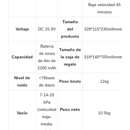
Baja velocidad 45
minutos
Tamaño
Voltaje
DC 25.9V
del
328*115*230milímetro
producto
Batería
Tamaño de
de iones
Capacidad
la caja de
318*140*705milímetro
de litio de
regalo
2200 mAh
Nivel de
<76base
Peso bruto
11kg
ruido
de datos
7-14-20
kPa
(velocidad
Peso neto
Vacío
10.5kg
baja-
media-