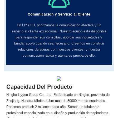
Comunicación y Servicio al Cliente
En LIYYOU, ​​priorizamos la comunicación efectiva y un
servicio al cliente excepcional. Nuestro equipo está disponible
para responder sus consultas, abordar sus inquietudes y
brindar apoyo cuando sea necesario. Creemos en construir
relaciones duraderas con nuestros clientes, y nuestra
comunicación rápida y atenta es prueba de ello.
Capacidad Del Producto
Ningbo Liyyou Group Co., Ltd. Está situado en Ningbo, provincia de
Zhejiang. Nuestra fábrica cubre más de 50000 metros cuadrados.
Podemos producir 2 millones cada año. Somos un fabricante
profesional especializado en el diseño y producción de aspiradoras.