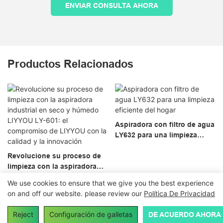
ENVIAR CONSULTA AHORA
Productos Relacionados
Aspiradora con filtro de agua
LY632 para una limpieza
eficiente del hogar
Revolucione su proceso de
limpieza con la aspiradora
industrial en seco y húmedo
We use cookies to ensure that we give you the best experience
LIYYOU LY-601: el
on and off our website. please review our
Política De Privacidad
compromiso de LIYYOU con
Derechos de autor© 2024
aspiradorafactory.com
|
Mapa del
la calidad y la innovación
sitio
|
Política de privacidad
Reject
Configuración de galletas
DE ACUERDO AHORA