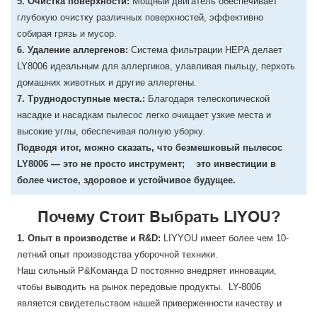
5. Очистка поверхности:
Мощный двигатель обеспечивает
глубокую очистку различных поверхностей, эффективно
собирая грязь и мусор.
6. Удаление аллергенов:
Система фильтрации HEPA делает
LY8006 идеальным для аллергиков, улавливая пыльцу, перхоть
домашних животных и другие аллергены.
7. Труднодоступные места.:
Благодаря телескопической
насадке и насадкам пылесос легко очищает узкие места и
высокие углы, обеспечивая полную уборку.
Подводя итог, можно сказать, что безмешковый пылесос
LY8006 — это не просто инструмент; это инвестиции в
более чистое, здоровое и устойчивое будущее.
Почему Стоит Выбрать LIYOU?
1. Опыт в производстве и R&D:
LIYYOU имеет более чем 10-
летний опыт производства уборочной техники.
Наш сильный Р&Команда D постоянно внедряет инновации,
чтобы выводить на рынок передовые продукты. LY-8006
является свидетельством нашей приверженности качеству и