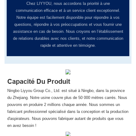
Chez LIYYOU, ​​nous accordons la priorité à une
communication efficace et à un service client exceptionnel.
Notre équipe est facilement disponible pour répondre à vos
questions, répondre à vos préoccupations et vous fournir une
assistance en cas de besoin. Nous croyons en l’établissement
de relations durables avec nos clients, et notre communication
rapide et attentive en témoigne.
Capacité Du Produit
Ningbo Liyyou Group Co., Ltd. est situé à Ningbo, dans la province
du Zhejiang. Notre usine couvre plus de 50 000 mètres carrés. Nous
pouvons en produire 2 millions chaque année. Nous sommes un
fabricant professionnel spécialisé dans la conception et la production
d'aspirateurs. Nous pouvons fabriquer autant de produits que vous
en avez besoin !