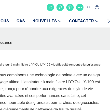
NOUS
CAS
NOUVELLES
CONTACTER
V
uissance
rateur à main filaire LIYYOU LY-109 – L'efficacité rencontre la puissance
ous combinons une technologie de pointe avec un design
oyage ultime. L'aspirateur à main filaire LIYYOU LY-109 est
nce, conçu pour répondre aux exigences du style de vie
lités avancées et ses performances sans faille, cet
 incontournable des grands supermarchés, des grossistes,
he d'équipements de nettoyage de haute qualité.