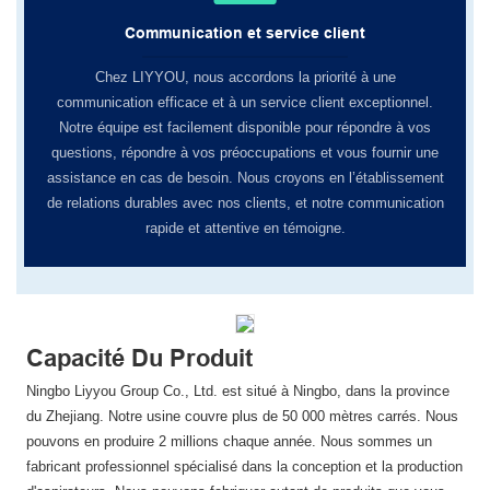
Communication et service client
Chez LIYYOU, ​​nous accordons la priorité à une
communication efficace et à un service client exceptionnel.
Notre équipe est facilement disponible pour répondre à vos
questions, répondre à vos préoccupations et vous fournir une
assistance en cas de besoin. Nous croyons en l’établissement
de relations durables avec nos clients, et notre communication
rapide et attentive en témoigne.
Capacité Du Produit
Ningbo Liyyou Group Co., Ltd. est situé à Ningbo, dans la province
du Zhejiang. Notre usine couvre plus de 50 000 mètres carrés. Nous
pouvons en produire 2 millions chaque année. Nous sommes un
fabricant professionnel spécialisé dans la conception et la production