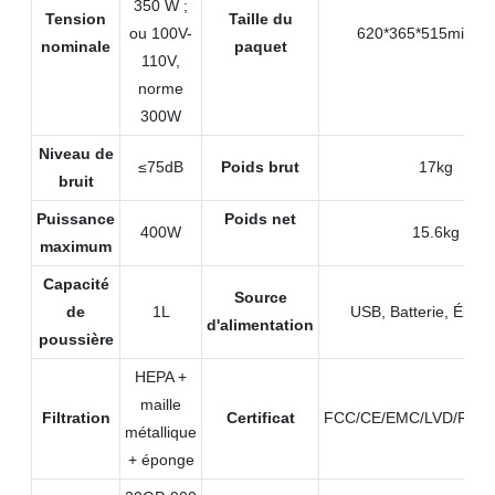
350 W ;
Tension
Taille du
ou 100V-
620*365*515millimè
nominale
paquet
110V,
norme
300W
Niveau de
≤75dB
Poids brut
17kg
bruit
Puissance
Poids net
400W
15.6kg
maximum
Capacité
Source
de
1L
USB, Batterie, Électr
d'alimentation
poussière
HEPA +
maille
Filtration
Certificat
FCC/CE/EMC/LVD/RoHS
métallique
+ éponge