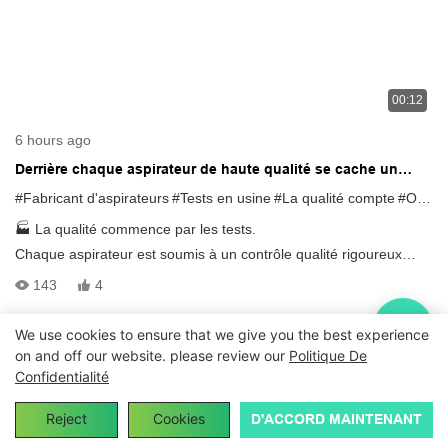
00:12
6 hours ago
Derrière chaque aspirateur de haute qualité se cache un
processus de test rigoureux.
#Fabricant d'aspirateurs
#Tests en usine
#La qualité compte
#OEM
🏭 La qualité commence par les tests.
Chaque aspirateur est soumis à un contrôle qualité rigoureux
avant expédition :
143
4
✅ Test de puissance ✅ Test d'aspiration sous vide ✅ Inspection
des performances
We use cookies to ensure that we give you the best experience
Qualité fiable. Performance constante. Fabrication de confiance.
on and off our website. please review our
Politique De
Droit d'auteur© 2024
aspirateurfactory.com
|
Plan du site
|
Confidentialité
📩 Les demandes de renseignements concernant les services
Politique de confidentialité
OEM et ODM sont les bienvenues.
Reject
Cookies
D'ACCORD MAINTENANT
#Aspirateur #ContrôleQualité #TestsEnUsine #FabricantOEM