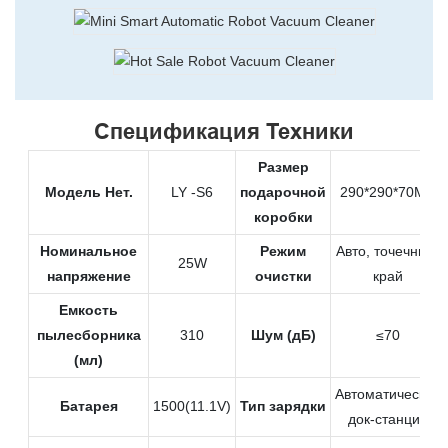
Спецификация Техники
Размер
Модель Нет.
LY -S6
подарочной
290*290*70Мм
коробки
Номинальное
Режим
Авто, точечный,
25W
напряжение
очистки
край
Емкость
пылесборника
310
Шум (дБ)
≤70
(мл)
Автоматическая
Батарея
1500(11.1V)
Тип зарядки
док-станция