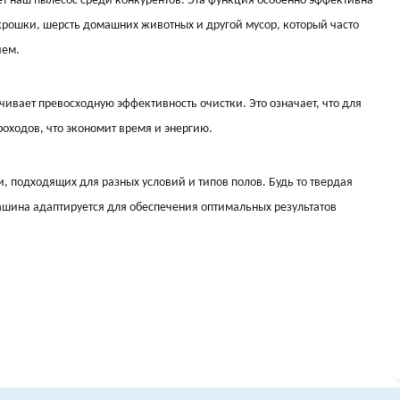
 наш пылесос среди конкурентов. Эта функция особенно эффективна
 крошки, шерсть домашних животных и другой мусор, который часто
ием.
и
ивает превосходную эффективность очистки. Это означает, что для
оходов, что экономит время и энергию.
 подходящих для разных условий и типов полов. Будь то твердая
машина адаптируется для обеспечения оптимальных результатов