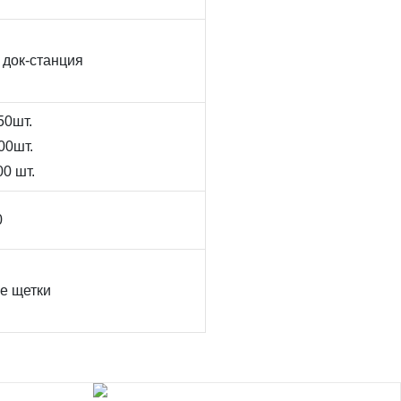
 док-станция
50шт.
00шт.
0 шт.
0
е щетки