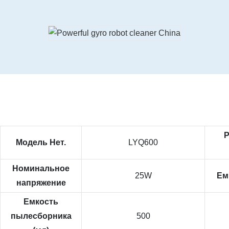
Р
Модель Нет.
LYQ600
Номинальное
25W
Ем
напряжение
Емкость
пылесборника
500