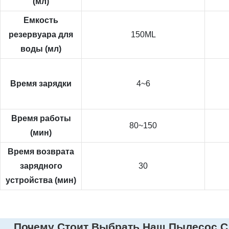
(мл)
Емкость
резервуара для
150ML
воды (мл)
Время зарядки
4~6
Время работы
80~150
(мин)
Время возврата
зарядного
30
устройства (мин)
Почему Стоит Выбрать Наш Пылесос С