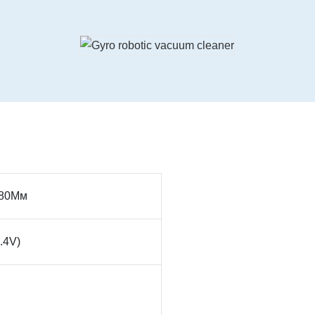
*80Мм
.4V)